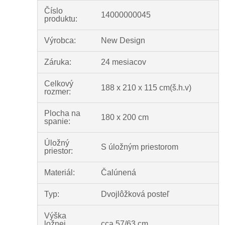
Číslo
14000000045
produktu:
Výrobca:
New Design
Záruka:
24 mesiacov
Celkový
188 x 210 x 115 cm(š.h.v)
rozmer:
Plocha na
180 x 200 cm
spanie:
Úložný
S úložným priestorom
priestor:
Materiál:
Čalúnená
Typ:
Dvojlôžková posteľ
Výška
ložnej
cca 57/63 cm