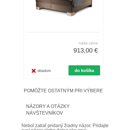
naša cena
913,00 €
skladom
POMÔŽTE OSTATNÝM PRI VÝBERE
NÁZORY A OTÁZKY
NÁVŠTEVNÍKOV
Nebol zatiaľ pridaný žiadny názor. Pridajte