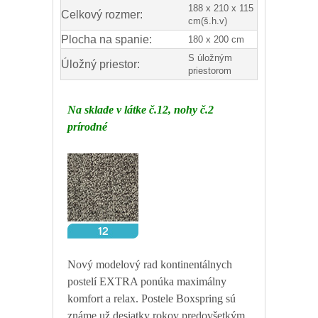
188 x 210 x 115
Celkový rozmer:
cm(š.h.v)
Plocha na spanie:
180 x 200 cm
S úložným
Úložný priestor:
priestorom
Na sklade v látke č.12, nohy č.2
prírodné
Nový modelový rad kontinentálnych
postelí EXTRA ponúka maximálny
komfort a relax. Postele Boxspring sú
známe už desiatky rokov predovšetkým