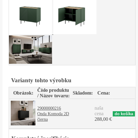
Varianty tohto výrobku
Číslo produktu
Obrázok:
Skladom:
Cena:
/ Názov tovaru:
naša
29000000216
cena
Onda Komoda 2D
288,00 €
čierna