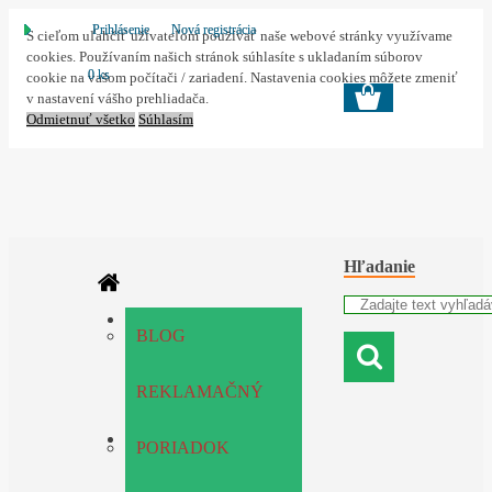
Prihlásenie
Nová registrácia
S cieľom uľahčiť užívateľom používať naše webové stránky využívame
cookies. Používaním našich stránok súhlasíte s ukladaním súborov
0 ks
cookie na vašom počítači / zariadení. Nastavenia cookies môžete zmeniť
v nastavení vášho prehliadača.
Odmietnuť všetko
Súhlasím
Hľadanie
BLOG
REKLAMAČNÝ
Doprava
PORIADOK