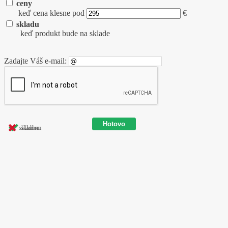
ceny
keď cena klesne pod
€
skladu
keď produkt bude na sklade
Zadajte Váš e-mail:
skladom
skladom