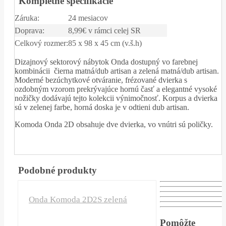
Kompletné špecifikácie
Záruka:
24 mesiacov
Doprava:
8,99€ v rámci celej SR
Celkový rozmer:
85 x 98 x 45 cm (v.š.h)
Dizajnový sektorový nábytok Onda dostupný vo farebnej
kombinácii čierna matná/dub artisan a zelená matná/dub artisan.
Moderné bezúchytkové otváranie, frézované dvierka s
ozdobným vzorom prekrývajúce hornú časť a elegantné vysoké
nožičky dodávajú tejto kolekcii výnimočnosť. Korpus a dvierka
sú v zelenej farbe, horná doska je v odtieni dub artisan.
Komoda Onda 2D obsahuje dve dvierka, vo vnútri sú poličky.
Podobné produkty
Onda Komoda 2D2S zelená
Pomôžte