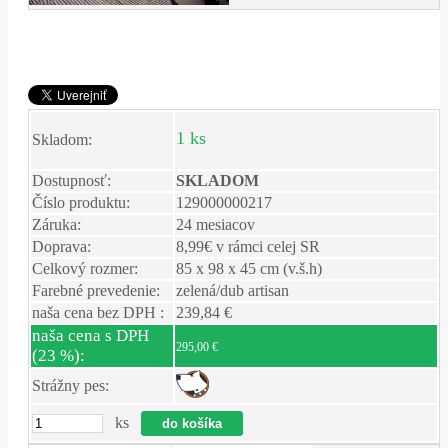
1 ks
Skladom:
Dostupnosť:
SKLADOM
Číslo produktu:
129000000217
Záruka:
24 mesiacov
Doprava:
8,99€ v rámci celej SR
Celkový rozmer:
85 x 98 x 45 cm (v.š.h)
Farebné prevedenie:
zelená/dub artisan
naša cena bez DPH :
239,84 €
naša cena s DPH
295,00 €
(23 %):
Strážny pes:
ks