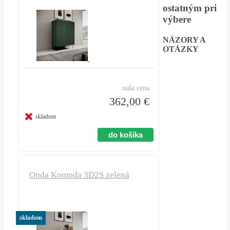
ostatným pri
výbere
NÁZORY A
OTÁZKY
naša cena
362,00 €
skladom
Onda Komoda 3D2S zelená
skladom