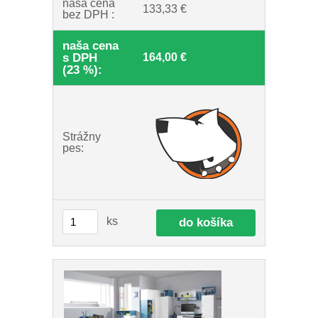
naša cena
133,33 €
bez DPH :
naša cena
s DPH
164,00 €
(23 %):
Strážny
pes:
ks