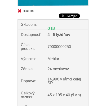
skladom
Skladom:
0 ks
Dostupnosť:
4 - 6 týždňov
Číslo
79000000250
produktu:
Výrobca:
Meblar
Záruka:
24 mesiacov
14,99€ v rámci celej
Doprava:
SR
Celkový
45 x 195 x 40 (š.v.h)
rozmer: