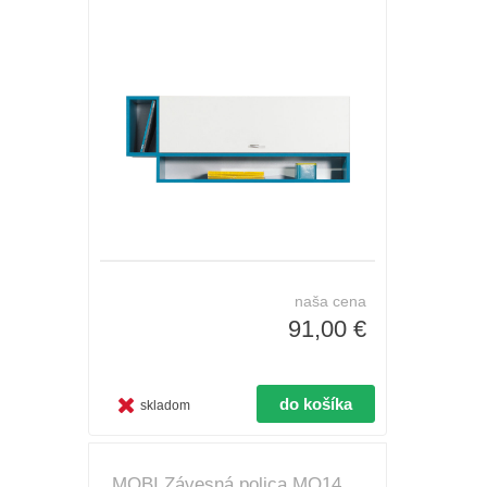
naša cena
91,00 €
skladom
MOBI Závesná polica MO14