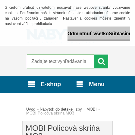
S cieľom uľahčiť užívateľom používať naše webové stránky využívame
Prihlásenie
Nová registrácia
cookies. Používaním našich stránok súhlasíte s ukladaním súborov cookie
na vašom počítači / zariadení. Nastavenia cookies môžete zmeniť v
nastavení vášho prehliadača.
Odmietnuť všetko
Súhlasím
E-shop
Menu
Úvod
»
Nábytok do detskej izby
»
MOBI
»
MOBI Policová skriňa MO3
MOBI Policová skriňa