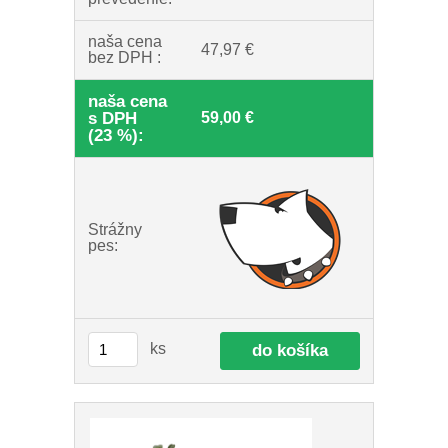
naša cena
47,97 €
bez DPH :
naša cena
s DPH
59,00 €
(23 %):
Strážny
pes:
ks