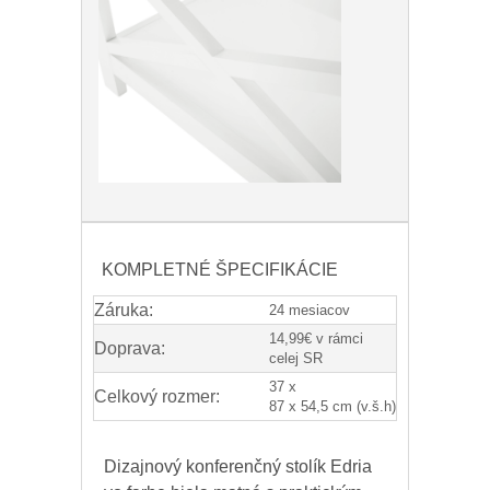
KOMPLETNÉ ŠPECIFIKÁCIE
Záruka:
24 mesiacov
14,99€ v rámci
Doprava:
celej SR
37 x
Celkový rozmer:
87 x 54,5 cm (v.š.h)
Dizajnový konferenčný stolík Edria