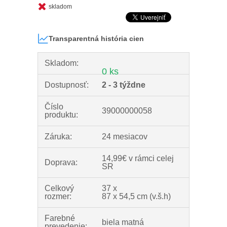
skladom
Transparentná história cien
Skladom:
0 ks
Dostupnosť:
2 - 3 týždne
Číslo
39000000058
produktu:
Záruka:
24 mesiacov
14,99€ v rámci celej
Doprava:
SR
Celkový
37 x
rozmer:
87 x 54,5 cm (v.š.h)
Farebné
biela matná
prevedenie: