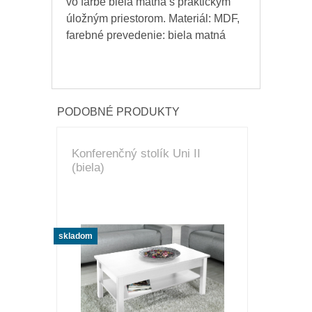
vo farbe biela matná s praktickým
úložným priestorom. Materiál: MDF,
farebné prevedenie: biela matná
PODOBNÉ PRODUKTY
Konferenčný stolík Uni II
(biela)
skladom